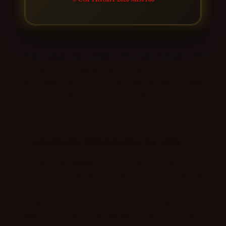
aktivitas pengguna dari berbagai risiko digital.
Dukungan server yang stabil, pemantauan sistem
secara berkala, serta prosedur transaksi yang
terstruktur membantu setiap proses berjalan lebih
aman, cepat, dan efisien. Informasi transaksi dan
pembayaran disajikan secara jelas sesuai syarat
serta ketentuan yang berlaku agar pengguna dapat
memahami setiap tahap dengan lebih mudah.
LAYANAN PENGGUNA 24 JAM
MIJIT88 menyediakan layanan bantuan selama 24
jam untuk membantu pengguna memperoleh
informasi mengenai akun, fitur, transaksi, dan
penggunaan platform. Tim dukungan yang
responsif siap memberikan panduan serta