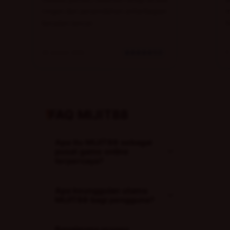
ringan dan perpindahan antarbagian
m
berjalan lancar.
f
28 Januari 2026
★★★★★ 5.0
9
FAQ MIJIT88
Apa itu MIJIT88 sebagai
pusat game online
terpercaya?
Apa keunggulan utama
MIJIT88 bagi pengguna?
Bagaimana proses