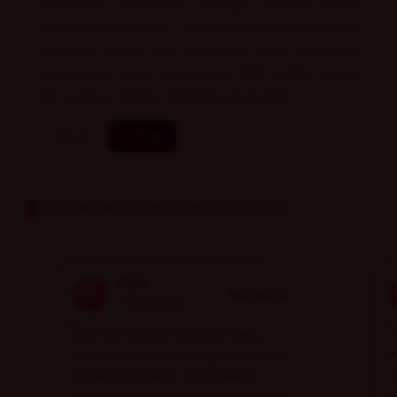
membantu menangani berbagai kendala secara
cepat dan profesional. Dengan layanan yang mudah
dijangkau setiap saat, pengguna dapat menikmati
pengalaman game online yang lebih praktis, aman,
dan nyaman melalui berbagai perangkat.
Masuk
Daftar
TESTIMONI PENGGUNA MIJIT88
Fajar
F
Yogyakarta
MIJIT88 memiliki susunan menu
I
yang sederhana sehingga setiap fitur
M
mudah ditemukan. Saat diakses
S
melalui ponsel, halaman tetap terasa
b